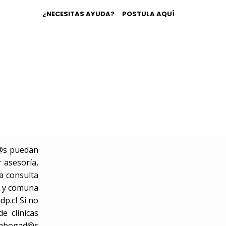
¿NECESITAS AYUDA?
POSTULA AQUÍ
d@s puedan
r asesoría,
a consulta
n y comuna
dp.cl
Si no
e clínicas
 abogad@s