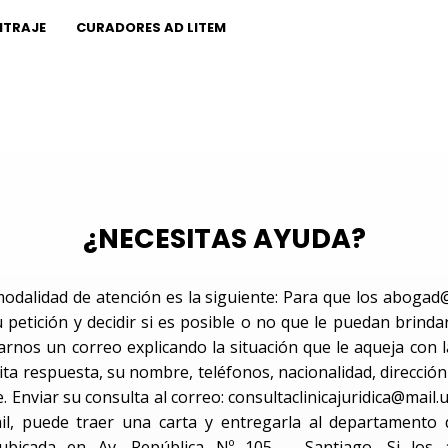
ITRAJE
CURADORES AD LITEM
¿NECESITAS AYUDA?
odalidad de atención es la siguiente: Para que los aboga
 petición y decidir si es posible o no que le puedan brinda
arnos un correo explicando la situación que le aqueja con l
ita respuesta, su nombre, teléfonos, nacionalidad, direcció
. Enviar su consulta al correo:
consultaclinicajuridica@mail.u
il, puede traer una carta y entregarla al departamento d
s ubicada en Av. República Nº 105 – Santiago. Si los