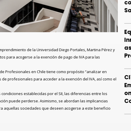
co
S
Eq
In
as
 Emprendimiento de la Universidad Diego Portales
,
Martina Pérez y
Pr
itos para acogerse a la exención de pago de IVA para las
 de Profesionales en Chile
tiene como propósito
“analizar en
Cl
s de profesionales para acceder a la exención del IVA, así como el
Em
on
 condiciones establecidas por el SII, las diferencias entre los
C
ención puede perderse. Asimismo, se abordan las implicancias
ra aquellas sociedades que deseen acogerse a este beneficio