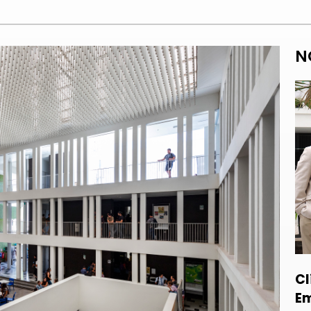
N
Cl
Em