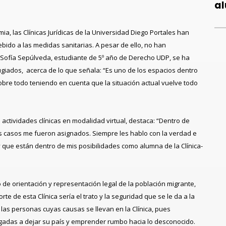
al
mia, las Clínicas Jurídicas de la Universidad Diego Portales han
ido a las medidas sanitarias. A pesar de ello, no han
, Sofía Sepúlveda, estudiante de 5º año de Derecho UDP, se ha
fugiados
, acerca de lo que señala: “Es uno de los espacios dentro
bre todo teniendo en cuenta que la situación actual vuelve todo
 actividades clínicas en modalidad virtual, destaca: “Dentro de
s casos me fueron asignados. Siempre les hablo con la verdad e
-y que están dentro de mis posibilidades como alumna de la Clínica-
ivo de orientación y representación legal de la población migrante,
porte de esta Clínica sería el trato y la seguridad que se le da a la
las personas cuyas causas se llevan en la Clínica, pues
gadas a dejar su país y emprender rumbo hacia lo desconocido.