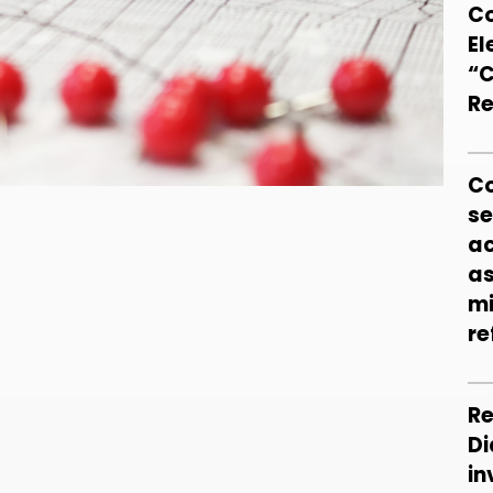
Co
El
“C
Re
Co
se
ac
as
mi
re
Re
Di
in