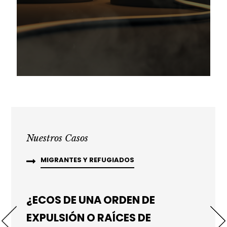
Nuestros Casos
JUSTICIA AMBIENTAL
MIGRANTES Y REFUGIADOS
JUSTICIA CRIMINAL
INTERÉS PÚBLICO Y DERECHOS HUMANOS
(AIP)
¿ECOS DE UNA ORDEN DE
EXPULSIÓN O RAÍCES DE